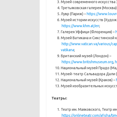
Музей современного искусства 
Третьяковская галерея (Москва)
Лувр (Париж) –
https://www.louvre
Музей истории искусств (Худож
https://www.khm.at/en
;
Галерея Уффици (Флоренция) –
h
Музей Ватикана и Сикстинской 
http://www.vatican.va/various/cap
vatikana
;
Британский музей (Лондон) –
https://www.britishmuseum.org
,
h
Национальный музей Прадо (Ма
Музей-театр Сальвадора Дали (
Национальный музей (Краков) –
Музей изобразительных искусст
Театры:
Театр им. Маяковского, Театр и
https://onlineteatr.com/afisha/ti