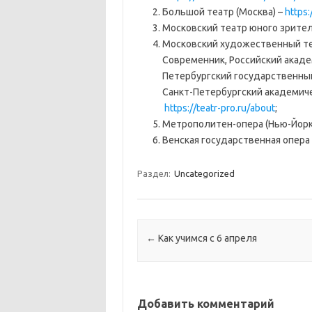
Большой театр (Москва) –
https:
Московский театр юного зрител
Московский художественный теа
Современник, Российский акад
Петербургский государственны
Санкт-Петербургский академиче
https://teatr-pro.ru/about
;
Метрополитен-опера (Нью-Йорк
Венская государственная опера
Раздел:
Uncategorized
Навигация по записям
←
Как учимся с 6 апреля
Добавить комментарий