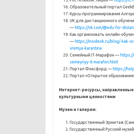
Ростелеком. Лицей —
https://lc.
Образовательный портал GeekB
Курсы программирования Алго
VK для дистанционного обучени
—
https://vk.com/@edu-for-distan
Как организовать онлайн-обуче
—
https://insideok.ru/blog/-kak-
vremya-karantina
Семейный IT-Марафон —
https:
semeynyy-it-marafon.html
Портал Фоксфорд —
https://hel
Портал «Открытое образовани
Интернет-ресурсы, направленные
культурными ценностями
Музеи и галереи:
Государственный Эрмитаж (Санк
Государственный Русский музей