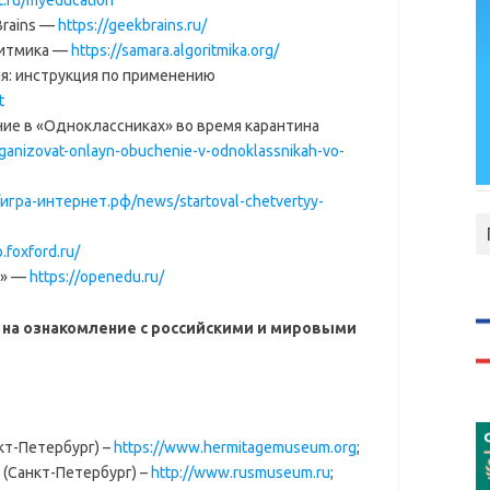
rt.ru/myeducation
rains —
https://geekbrains.ru/
ритмика —
https://samara.algoritmika.org/
я: инструкция по применению
t
ние в «Одноклассниках» во время карантина
organizovat-onlayn-obuchenie-v-odnoklassnikah-vo-
//игра-интернет.рф/news/startoval-chetvertyy-
p.foxford.ru/
е» —
https://openedu.ru/
 на ознакомление с российскими и мировыми
т-Петербург) –
https://www.hermitagemuseum.org
;
 (Санкт-Петербург) –
http://www.rusmuseum.ru
;