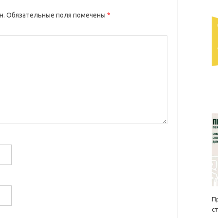
н.
Обязательные поля помечены
*
П
с