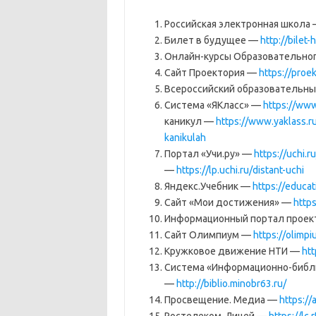
Российская электронная школа
Билет в будущее —
http://bilet-
Онлайн-курсы Образовательног
Сайт Проектория —
https://proek
Всероссийский образовательны
Система «ЯКласс» —
https://www
каникул —
https://www.yaklass.r
kanikulah
Портал «Учи.ру» —
https://uchi.ru
—
https://lp.uchi.ru/distant-uchi
Яндекс.Учебник —
https://educa
Сайт «Мои достижения» —
https
Информационный портал проек
Сайт Олимпиум —
https://olimpi
Кружковое движение НТИ —
htt
Система «Информационно-библи
—
http://biblio.minobr63.ru/
Просвещение. Медиа —
https://