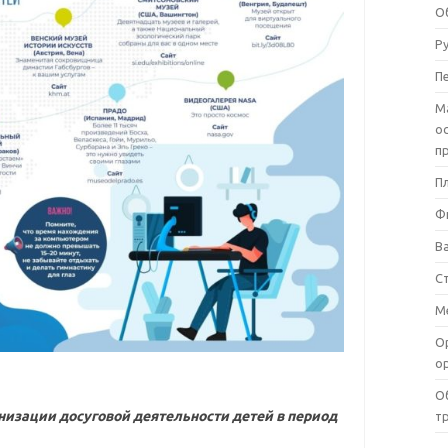
О
Р
П
М
о
п
П
Ф
В
С
М
О
о
О
изации досуговой деятельности детей в период
т