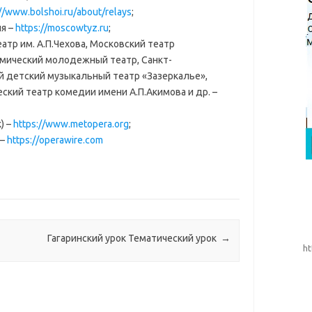
//www.bolshoi.ru/about/relays
;
я –
https://moscowtyz.ru
;
тр им. А.П.Чехова, Московский театр
емический молодежный театр, Санкт-
й детский музыкальный театр «Зазеркалье»,
ский театр комедии имени А.П.Акимова и др. –
) –
https://www.metopera.org
;
 –
https://operawire.com
Гагаринский урок Тематический урок
→
ht