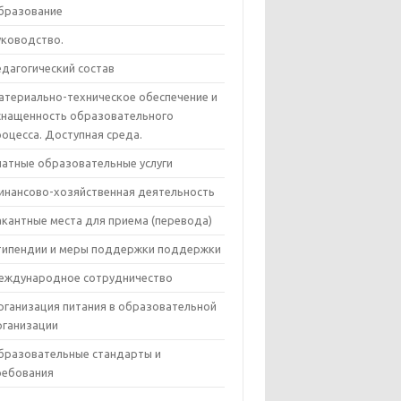
бразование
уководство.
едагогический состав
атериально-техническое обеспечение и
снащенность образовательного
роцесса. Доступная среда.
латные образовательные услуги
инансово-хозяйственная деятельность
акантные места для приема (перевода)
типендии и меры поддержки поддержки
еждународное сотрудничество
рганизация питания в образовательной
рганизации
бразовательные стандарты и
ребования