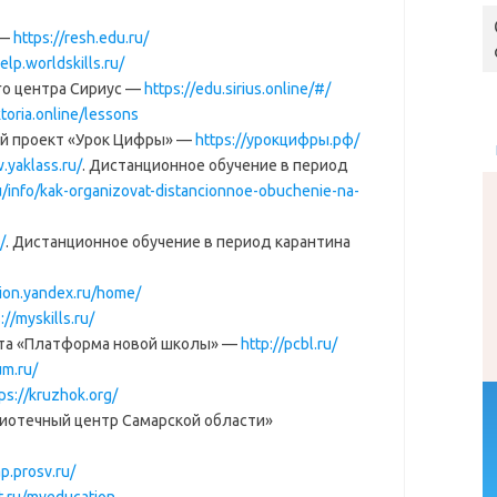
 —
https://resh.edu.ru/
help.worldskills.ru/
о центра Сириус —
https://edu.sirius.online/#/
toria.online/lessons
й проект «Урок Цифры» —
https://урокцифры.рф/
.yaklass.ru/
. Дистанционное обучение в период
u/info/kak-organizovat-distancionnoe-obuchenie-na-
/
. Дистанционное обучение в период карантина
tion.yandex.ru/home/
://myskills.ru/
та «Платформа новой школы» —
http://pcbl.ru/
um.ru/
ps://kruzhok.org/
отечный центр Самарской области»
ap.prosv.ru/