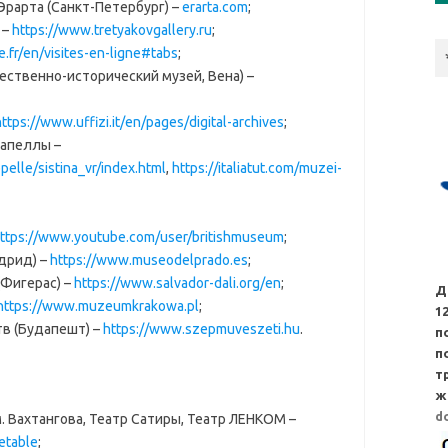
Эрарта (Санкт-Петербург) –
erarta.com
;
 –
https://www.tretyakovgallery.ru
;
.fr/en/visites-en-ligne#tabs
;
ественно-исторический музей, Вена) –
ttps://www.uffizi.it/en/pages/digital-archives
;
капеллы –
pelle/sistina_vr/index.html
,
https://italiatut.com/muzei-
ttps://www.youtube.com/user/britishmuseum
;
дрид) –
https://www.museodelprado.es
;
Фигерас) –
https://www.salvador-dali.org/en
;
Д
https://www.muzeumkrakowa.pl
;
1
в (Будапешт) –
https://www.szepmuveszeti.hu
.
п
п
т
ж
d
м. Вахтангова, Театр Сатиры, Театр ЛЕНКОМ –
metable
;