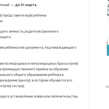
млений —
до 01 марта.
е) представитель(и) ребенка
ы:
го личность родителя (законного
ающего;
и ребенка или документа, подтверждающего
 полнородных и неполнородных брата и (или)
ва преимущественного приёма на обучение
ального общего образования ребёнка в
реждение (школу), в котором обучаются его
 (или) сестра);
ht
его установление опеки или попечительства