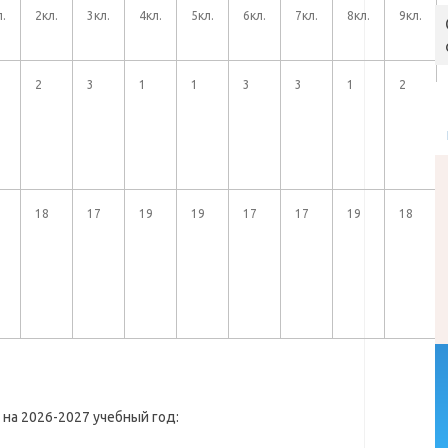
л.
2кл.
3кл.
4кл.
5кл.
6кл.
7кл.
8кл.
9кл.
2
3
1
1
3
3
1
2
18
17
19
19
17
17
19
18
 на 2026-2027 учебный год: