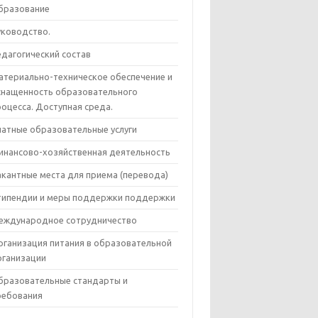
бразование
уководство.
едагогический состав
атериально-техническое обеспечение и
снащенность образовательного
роцесса. Доступная среда.
латные образовательные услуги
инансово-хозяйственная деятельность
акантные места для приема (перевода)
типендии и меры поддержки поддержки
еждународное сотрудничество
рганизация питания в образовательной
рганизации
бразовательные стандарты и
ребования