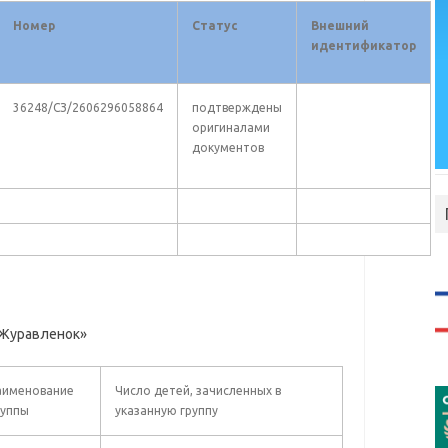
Номер
Статус
Внешний
идентификатор
36248/CЗ/2606296058864
подтверждены
оригиналами
документов
«Журавленок»
аименование
Число детей, зачисленных в
руппы
указанную группу