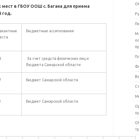
О
 мест в ГБОУ ООШ с. Багана для приема
 год.
Р
П
акантные
Бюджетные ассигнования
М
еста
о
п
П
8
За счет средств физических лиц и
бюджета Самарской области
Ф
В
7
Бюджет Самарской области
С
М
1
Бюджет Самарской области
О
о
О
т