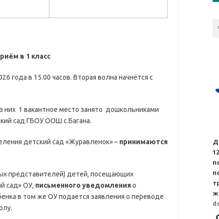
риём в 1 класс
026 года в 15.00 часов. Вторая волна начнётся с
 из них 1 вакантное место занято дошкольниками
кий сад ГБОУ ООШ с.Багана.
еления детский сад «Журавленок» –
принимаются
Д
1
п
п
ных представителей) детей, посещающих
т
й сад» ОУ,
письменного уведомления
о
ж
енка в том же ОУ подается заявления о переводе
d
олу.