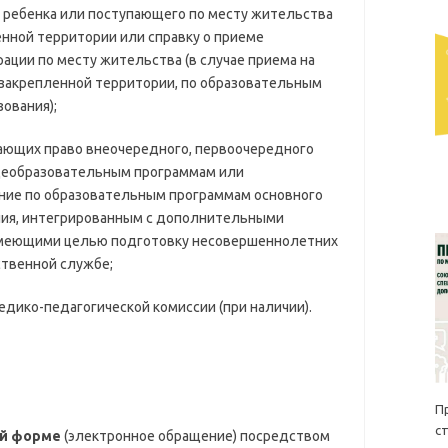
ребенка или поступающего по месту жительства
енной территории или справку о приеме
ции по месту жительства (в случае приема на
 закрепленной территории, по образовательным
ования);
щих право внеочередного, первоочередного
бщеобразовательным программам или
ние по образовательным программам основного
ния, интегрированным с дополнительными
меющими целью подготовку несовершеннолетних
ственной службе;
ко-педагогической комиссии (при наличии).
П
с
ой форме
(электронное обращение) посредством