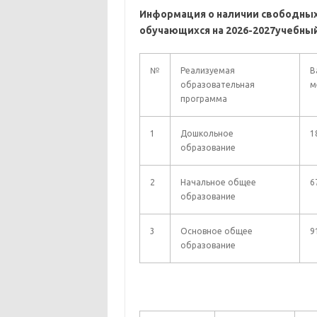
Информация
о наличии свободных
обучающихся на 2026-2027учебный
№
Реализуемая
В
образовательная
м
программа
1
Дошкольное
1
образование
2
Начальное общее
6
образование
3
Основное общее
9
образование