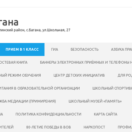
гана
инский район, с.Багана, ул.Школьная, 27
ПРИЕМ В 1 КЛАСС
ГИА
БЕЗОПАСНОСТЬ
АЗБУКА ПРА
ОСТЕВАЯ КНИГА
БАННЕРЫ ЭЛЕКТРОННЫХ ПРИЁМНЫХ И ТЕЛЕФОНЫ 
НЫЙ РЕЖИМ ОБУЧЕНИЯ
ЦЕНТР ДЕТСКИХ ИНИЦИАТИВ
ДЛЯ РО
ИТАНИЯ В ОБРАЗОВАТЕЛЬНОЙ ОРГАНИЗАЦИИ
ШКОЛЬНЫЙ СПОРТИВН
ЖБА МЕДИАЦИИ (ПРИМИРЕНИЯ)
ШКОЛЬНЫЙ МУЗЕЙ «ПАМЯТЬ»
ПА
ПОЛИТИКА КОНФИДЕНЦИАЛЬНОСТИ
КАРТА САЙТА
ЧИТЕЛЕЙ
80-ЛЕТИЕ ПОБЕДЫ В ВОВ
НАРКОПОСТ
ПРОФИЛ