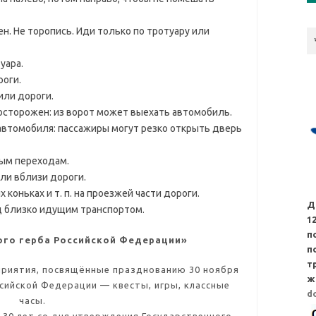
н. Не торопись. Иди только по тротуару или
уара.
роги.
или дороги.
осторожен: из ворот может выехать автомобиль.
втомобиля: пассажиры могут резко открыть дверь
ым переходам.
или вблизи дороги.
 коньках и т. п. на проезжей части дороги.
Д
д близко идущим транспортом.
1
п
ого герба Российской Федерации»
п
т
риятия, посвящённые празднованию 30 ноября
ж
сийской Федерации — квесты, игры, классные
d
часы.