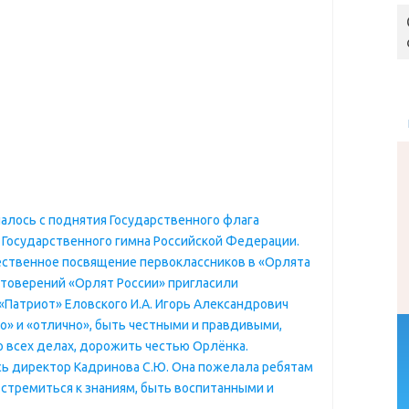
чалось с поднятия Государственного флага
 Государственного гимна Российской Федерации.
ественное посвящение первоклассников в «Орлята
остоверений «Орлят России» пригласили
Патриот» Еловского И.А. Игорь Александрович
о» и «отлично», быть честными и правдивыми,
 всех делах, дорожить честью Орлёнка.
ь директор Кадринова С.Ю. Она пожелала ребятам
 стремиться к знаниям, быть воспитанными и