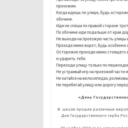
прохожим.
Когда идешь по улице, будь остороже
обочине.
Иди не спеша по правой стороне трот
По обочине иди подальше от края до
Не выходи на проезжую часть улицы 
Проходя мимо ворот, будь особенно 
Осторожно проходи мимо стоящего а
и ударить тебя.
Переходи улицу только по пешеходн
Не устраивай игр на проезжей части 
Не катайся на велосипедах, роликовых
Не перебегай улицу или дорогу пере
«День Государственн
В школе прошли различные мероп
Дня Государственного герба Рос