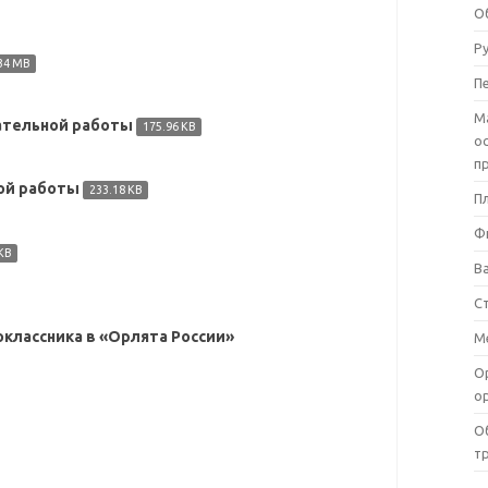
О
Р
34 MB
П
М
ательной работы
175.96 KB
о
п
ной работы
233.18 KB
П
Ф
KB
В
С
классника в «Орлята России»
М
О
о
О
т