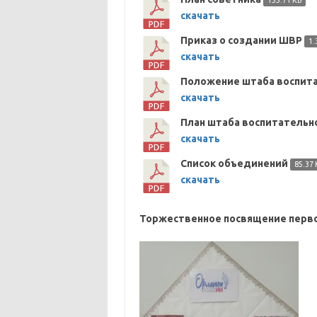
155.71 KB
скачать
Приказ о создании ШВР
1.
скачать
Положение штаба воспит
скачать
План штаба воспитатель
скачать
Список объединений
85.37 
скачать
Торжественное посвящение перво