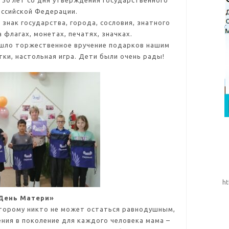
я 30 лет со дня утверждения Государственного
оссийской Федерации.
знак государства, города, сословия, знатного
 флагах, монетах, печатях, значках.
ошло торжественное вручение подарков нашим
тки, настольная игра. Дети были очень рады!
ht
День Матери»
оторому никто не может остаться равнодушным,
ения в поколение для каждого человека мама –