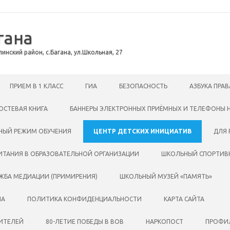
гана
инский район, с.Багана, ул.Школьная, 27
ПРИЕМ В 1 КЛАСС
ГИА
БЕЗОПАСНОСТЬ
АЗБУКА ПРАВ
ОСТЕВАЯ КНИГА
БАННЕРЫ ЭЛЕКТРОННЫХ ПРИЁМНЫХ И ТЕЛЕФОНЫ 
НЫЙ РЕЖИМ ОБУЧЕНИЯ
ЦЕНТР ДЕТСКИХ ИНИЦИАТИВ
ДЛЯ 
ИТАНИЯ В ОБРАЗОВАТЕЛЬНОЙ ОРГАНИЗАЦИИ
ШКОЛЬНЫЙ СПОРТИВН
ЖБА МЕДИАЦИИ (ПРИМИРЕНИЯ)
ШКОЛЬНЫЙ МУЗЕЙ «ПАМЯТЬ»
ПА
ПОЛИТИКА КОНФИДЕНЦИАЛЬНОСТИ
КАРТА САЙТА
ЧИТЕЛЕЙ
80-ЛЕТИЕ ПОБЕДЫ В ВОВ
НАРКОПОСТ
ПРОФИЛ