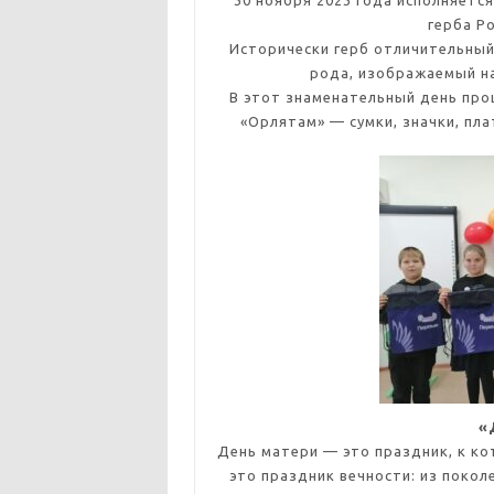
30 ноября 2023 года исполняетс
герба Р
Исторически герб отличительный 
рода, изображаемый на
В этот знаменательный день пр
«Орлятам» — сумки, значки, пла
«
День матери — это праздник, к к
это праздник вечности: из покол