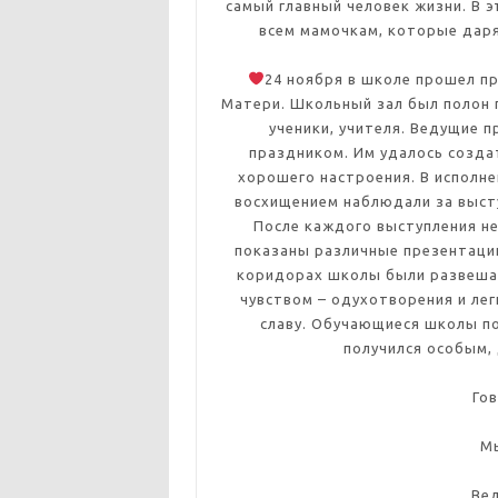
самый главный человек жизни. В 
всем мамочкам, которые даря
24 ноября в школе прошел 
Матери. Школьный зал был полон г
ученики, учителя. Ведущие п
праздником. Им удалось созда
хорошего настроения. В исполне
восхищением наблюдали за высту
После каждого выступления не
показаны различные презентаци
коридорах школы были развеша
чувством – одухотворения и лег
славу. Обучающиеся школы п
получился особым,
Гов
Мы
Вед