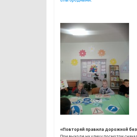
благородными.
«Повторяй правила дорожной без
При выходе на улицу посмотри снача