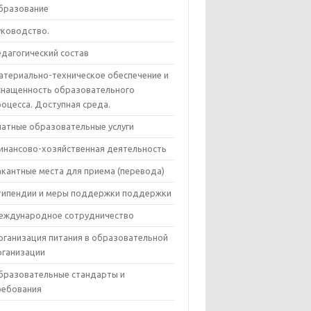
бразование
уководство.
едагогический состав
атериально-техническое обеспечение и
снащенность образовательного
роцесса. Доступная среда.
латные образовательные услуги
инансово-хозяйственная деятельность
акантные места для приема (перевода)
типендии и меры поддержки поддержки
еждународное сотрудничество
рганизация питания в образовательной
рганизации
бразовательные стандарты и
ребования