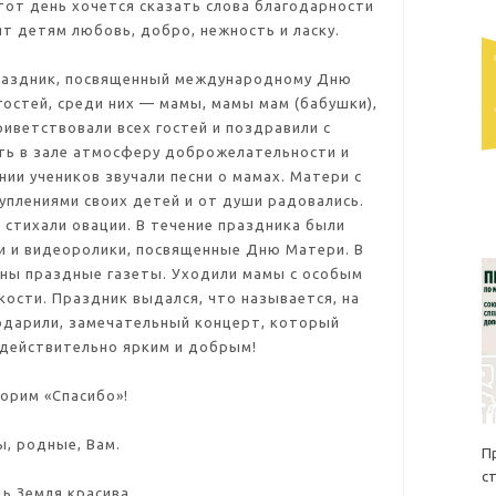
этот день хочется сказать слова благодарности
т детям любовь, добро, нежность и ласку.
праздник, посвященный международному Дню
остей, среди них — мамы, мамы мам (бабушки),
риветствовали всех гостей и поздравили с
ть в зале атмосферу доброжелательности и
нии учеников звучали песни о мамах. Матери с
плениями своих детей и от души радовались.
 стихали овации. В течение праздника были
и и видеоролики, посвященные Дню Матери. В
ны праздные газеты. Уходили мамы с особым
кости. Праздник выдался, что называется, на
одарили, замечательный концерт, который
 действительно ярким и добрым!
орим «Спасибо»!
, родные, Вам.
П
с
ь Земля красива