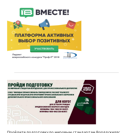
Пройдите подготовку по мировым стандартам Ворлдскиллс