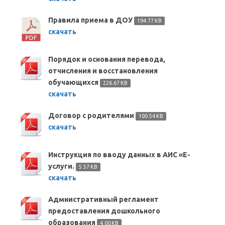
Правила приема в ДОУ
194.77 KB
скачать
Порядок и основания перевода,
отчисления и восстановления
обучающихся
226.67 KB
скачать
Договор с родителями
100.54 KB
скачать
Инструкция по вводу данных в АИС «Е-
услуги.
5.57 KB
скачать
Адмнистративный регламент
предоставления дошкольного
образования
4.00 KB