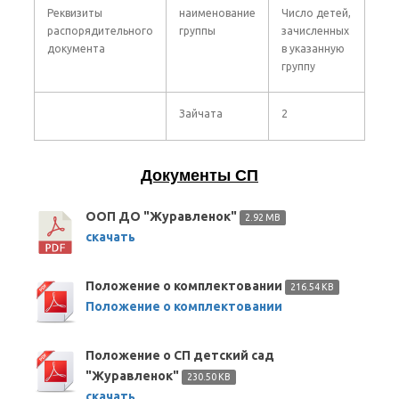
Реквизиты
наименование
Число детей,
распорядительного
группы
зачисленных
документа
в указанную
группу
Зайчата
2
Документы СП
ООП ДО "Журавленок"
2.92 MB
скачать
Положение о комплектовании
216.54 KB
Положение о комплектовании
Положение о СП детский сад
"Журавленок"
230.50 KB
скачать