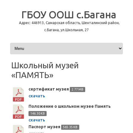
ГБОУ ООШ с.Багана
Адрес: 446913, Самарская область, Шенталинский район,
с.Багана, ул.Школьная, 27
Перейти к содержимому
Школьный музей
«ПАМЯТЬ»
сертификат музея
2.77 MB
скачать
Положение о школьном музее Память
146.30 KB
скачать
Паспорт музея
565.35 KB