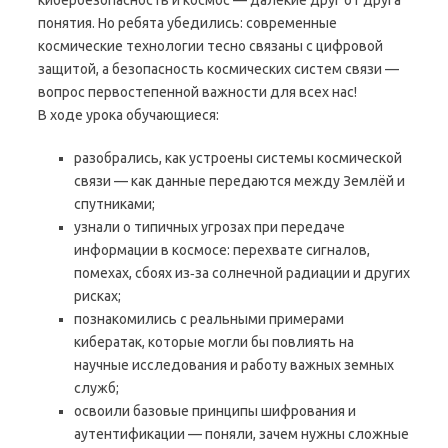
кибербезопасность и космос — далёкие друг от друга
понятия. Но ребята убедились: современные
космические технологии тесно связаны с цифровой
защитой, а безопасность космических систем связи —
вопрос первостепенной важности для всех нас!
В ходе урока обучающиеся:
разобрались, как устроены системы космической
связи — как данные передаются между Землёй и
спутниками;
узнали о типичных угрозах при передаче
информации в космосе: перехвате сигналов,
помехах, сбоях из‑за солнечной радиации и других
рисках;
познакомились с реальными примерами
кибератак, которые могли бы повлиять на
научные исследования и работу важных земных
служб;
освоили базовые принципы шифрования и
аутентификации — поняли, зачем нужны сложные