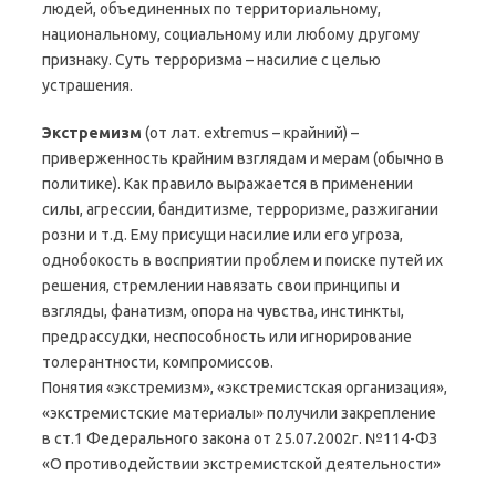
людей, объединенных по территориальному,
национальному, социальному или любому другому
признаку. Суть терроризма – насилие с целью
устрашения.
Экстремизм
(от лат. extremus – крайний) –
приверженность крайним взглядам и мерам (обычно в
политике). Как правило выражается в применении
силы, агрессии, бандитизме, терроризме, разжигании
розни и т.д. Ему присущи насилие или его угроза,
однобокость в восприятии проблем и поиске путей их
решения, стремлении навязать свои принципы и
взгляды, фанатизм, опора на чувства, инстинкты,
предрассудки, неспособность или игнорирование
толерантности, компромиссов.
Понятия «экстремизм», «экстремистская организация»,
«экстремистские материалы» получили закрепление
в ст.1 Федерального закона от 25.07.2002г. №114-ФЗ
«О противодействии экстремистской деятельности»