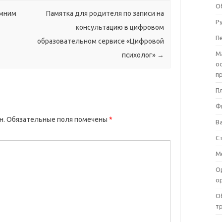
О
имним
Памятка для родителя по записи на
Р
консультацию в цифровом
П
образовательном сервисе «Цифровой
М
психолог»
→
о
п
П
Ф
н.
Обязательные поля помечены
*
В
С
М
О
о
О
т