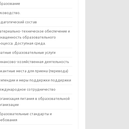
бразование
уководство.
едагогический состав
атериально-техническое обеспечение и
снащенность образовательного
роцесса. Доступная среда.
латные образовательные услуги
инансово-хозяйственная деятельность
акантные места для приема (перевода)
типендии и меры поддержки поддержки
еждународное сотрудничество
рганизация питания в образовательной
рганизации
бразовательные стандарты и
ребования