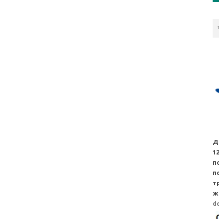
Д
1
п
п
т
ж
d