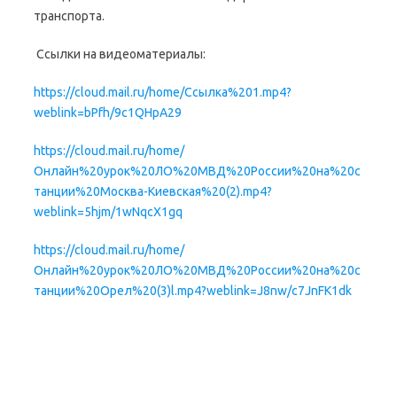
транспорта.
Ссылки на видеоматериалы:
https://cloud.mail.ru/home/Ссылка%201.mp4?
weblink=bPfh/9c1QHpA29
https://cloud.mail.ru/home/
Онлайн%20урок%20ЛО%20МВД%20России%20на%20с
танции%20Москва-Киевская%20(2).mp4?
weblink=5hjm/1wNqcX1gq
https://cloud.mail.ru/home/
Онлайн%20урок%20ЛО%20МВД%20России%20на%20с
танции%20Орел%20(3)l.mp4?weblink=J8nw/c7JnFK1dk